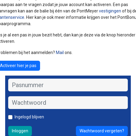
paarpas aan te vragen zodat je jouw account kan activeren. Een pas
anvragen kan aan de balie bij één van de PontMeyer
vestigingen
of bij d
lantenservice
. Hier kan je ook meer informatie krijgen over het PontBon
paarprogramma.
ls je al een pas in jouw bezit hebt, dan kan je deze via de knop hieronder
ctiveren.
roblemen bij het aanmelden?
Mail
ons.
Activeer hier je pas
Pasnummer
Vul jouw pasnummer in en je ontvangt een e-mail waarmee je
zelf een nieuw wachtwoord kunt aanmaken.
Wachtwoord
Pasnummer
Ingelogd blijven
Inloggen
Verzenden
Inloggen
Wachtwoord vergeten?