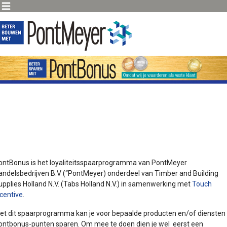
Verander
navigatie
ontBonus is het loyaliteitsspaarprogramma van PontMeyer
andelsbedrijven B.V (“PontMeyer) onderdeel van Timber and Building
upplies Holland N.V. (Tabs Holland N.V.) in samenwerking met
Touch
ncentive
.
et dit spaarprogramma kan je voor bepaalde producten en/of diensten
ontbonus-punten sparen. Om mee te doen dien je wel eerst een